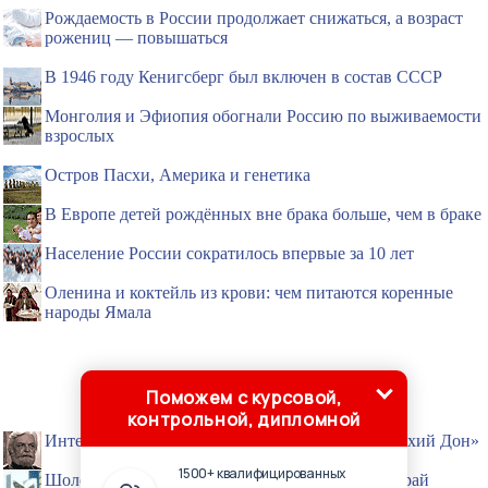
Рождаемость в России продолжает снижаться, а возраст
рожениц — повышаться
В 1946 году Кенигсберг был включен в состав СССР
Монголия и Эфиопия обогнали Россию по выживаемости
взрослых
Остров Пасхи, Америка и генетика
В Европе детей рождённых вне брака больше, чем в браке
Население России сократилось впервые за 10 лет
Оленина и коктейль из крови: чем питаются коренные
народы Ямала
Поможем с курсовой,
контрольной, дипломной
Интересные факты об экранизациях романа «Тихий Дон»
1500+ квалифицированных
Шолохов всеми силами развивал свой родной край