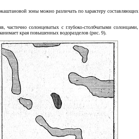
окаштановой зоны можно раз­личать по характеру составляю­щих
в, частично солонцеватых с глубоко-столбчатыми солонца­ми
занимает края повышенных водоразделов (рис. 9).