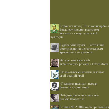
Сорок лет назад Шолохов направил
Брежневу письмо, в котором
выступил в защиту русской
культуры
Судьба этих бумаг – настоящий
детектив, причем с отчетливым
краеведческим уклоном
Интересные факты об
экранизациях романа «Тихий Дон»
Шолохов всеми силами развивал
свой родной край
«Поднятая целина»: первая
попытка экранизации
Найдены ранее неизвнстные
письма Шолохова
Спички М. А. Шолохов привозил из