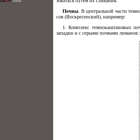
зоваться путем их сливания.
Земли
Почвы
. В центральной части темн
сов (Воскресенский), например:
1. Комплекс темнокаштановых поч
западин и с серыми почвами ли­манов 