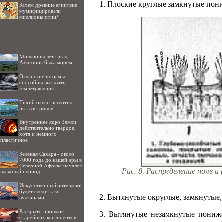
1. Плоские круглые замкнутые пон
Зачем древние египтяне
мумифицировали
миллионы птиц?
Миллионы лет назад
Амазония была морем
Океанские штормы
способны вызывать
землетрясения
Тихий океан поглотил
пять островов
Внутреннее ядро Земли
действительно твердое,
хотя и немного
пластичное
Зелёная Сахара - около
7000 года до нашей эры в
Северной Африке начался
Рис. 8. Распределение почв
влажный период
Искусственный интеллект
будет следить за
2. Вытянутые округлые, замкнутые
вулканами
Раскрыто прошлое
3. Вытянутые незамкнутые пониже
старейших континентов