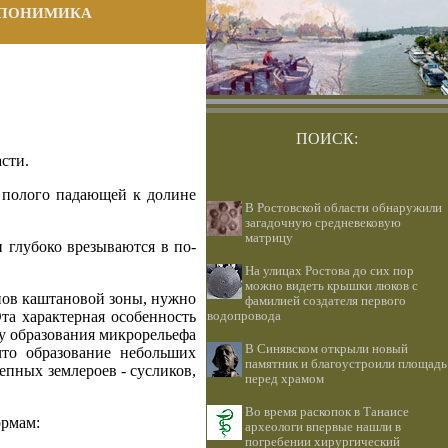
ПОНИМИКА
ПОИСК:
сти.
 полого падающей к долине
В Ростовской области обнаружили
загадочную средневековую
матрицу
и глубоко врезываются в по­
На улицах Ростова до сих пор
можно видеть крышки люков с
онов каштановой зоны, нужно
фамилией создателя первого
Эта характерная особенность
водопровода
ду образования микрорельефа
В Синявском открыли новый
что образование небольших
памятник и благоустроили площадь
епных землероев - сусликов,
перед храмом
Во время раскопок в Танаисе
ормам:
археологи впервые нашли в
погребении хирургический