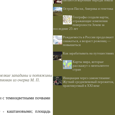
питаются коренные народы Ямала
Остров Пасхи, Америка и генетика
Географы создали карты,
отражающие изменения
поверхности Земли за
последние 25 лет
Рождаемость в России продолжает
снижаться, а возраст рожениц —
повышаться
Как зарабатывать на путешествиях
Карты мира, которые
расскажут о менталитете
стран
 мелкие западины и потяжины
Инициация через самоистязание:
вован из очерка М. П.
Жуткий средневековый пережиток,
практикуемый в XXI веке
 и с темноцветными поч­вами
е - каштановыми; площадь