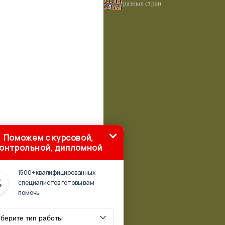
разных стран
Поможем с курсовой,
онтрольной, дипломной
1500+ квалифицированных
специалистов готовы вам
помочь