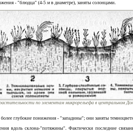
ижения - "блюдца" (4-5
м
в диаметре), заняты солонцами.
 и растительности по элементам микрорельефа в центральном До
, более глубокие понижения - "западины"; они заняты темноцве
ния вдоль склона-"потяжины". Фактически последние связан