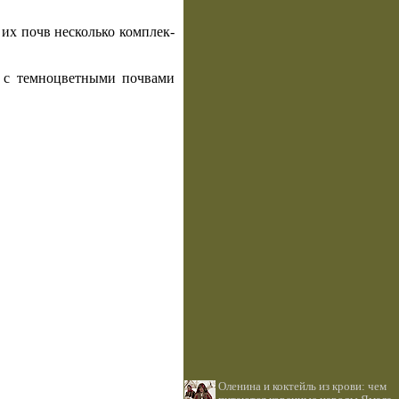
 их почв несколько комплек­
, с темноцветными почвами
Оленина и коктейль из крови: чем