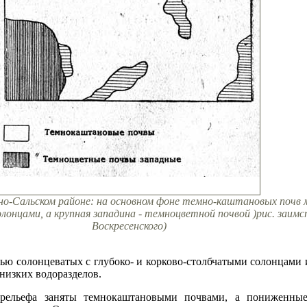
Доно-Сальском районе: на основном фоне темно-каштановых почв
онцами, а крупная западина - темноцветной почвой )рис. заимст
Воскресенского)
ью солонцеватых с глубоко- и корково-столбчатыми со­лонцами
 низких водоразделов.
рельефа заняты темнокаштановыми почвами, а пониженны