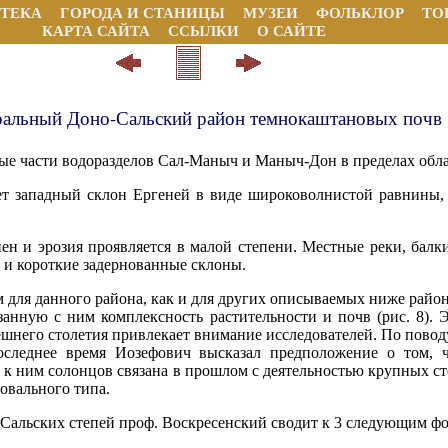
ТЕКА
ГОРОДА И СТАНИЦЫ
МУЗЕИ
ФОЛЬКЛОР
ТО
КАРТА САЙТА
ССЫЛКИ
О САЙТЕ
ральный Доно-Сальский район темнокаштановых почв
ые части водоразделов Сал-Маныч и Маныч-Дон в пределах обла
ет западный склон Ергеней в виде широковолнистой равнины,
ен и эрозия проявляется в малой степени. Местные реки, балк
 и короткие задернованные склоны.
м для данного района, как и для других описываемых ниже рай
занную с ним комплексность растительно­сти и почв (рис. 8). 
ешнего столетия привлекает внимание исследователей. По пово
оследнее время Иозефович высказал предположение о том, 
к ним солонцов связана в прошлом с деятельностью крупных ст
оваль­ного типа.
льских степей проф. Воскре­сенский сводит к 3 следующим ф