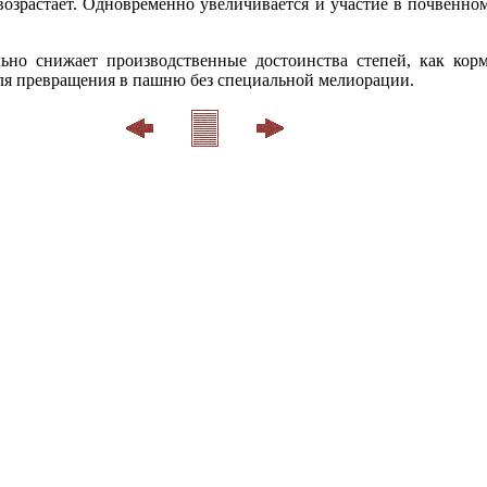
озрас­тает. Одновременно увеличивает­ся и участие в почвенно
ьно снижает производственные достоинства степей, как корм
ля превращения в пашню без специальной мелиорации.