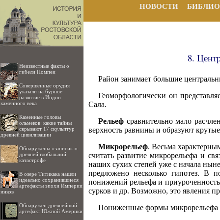
НОВОСТИ
БИБЛИО
8. Цент
Неизвестные факты о
гибели Помпеи
Район занимает большие центральн
Совершенные орудия
указали на бурное
Геоморфологически он представля
развитие в Индии
Сала.
каменного века
Каменные головы
Рельеф
сравнительно мало расчлен
ольмеков: какие тайны
верхность равнины и образуют крутые
скрывают 17 скульптур
древней цивилизации
Микрорельеф
. Весьма характерны
Обнаружены «записи» о
считать развитие микрорельефа и свя
древней глобальной
катастрофе
наших сухих степей уже с начала нын
предложено несколько гипотез. В п
В озере Титикака нашли
идеально сохранившиеся
понижений рельефа и приуроченность 
артефакты эпохи Империи
сурков и др. Возможно, это явления пр
инков
Обнаружен древнейший
Пониженные формы микрорельефа Са
артефакт Южной Америки