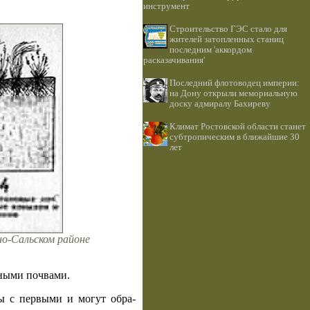
инструмент
Строительство ГЭС стало для
жителей затопленных станиц
последним 'аккордом
расказачивания'
Последний флотоводец империи:
на Дону открыли мемориальную
доску адмиралу Бахиреву
Климат Ростовской области станет
субтропическим в ближайшие 30
лет
но-Сальском районе
тными почвами.
ы с первыми и могут обра­