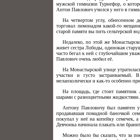
мужской гимназии Турнефор, о котор
Антон Павлович учился у него в гимна
На четвертом углу, обнесенном д
торговал лимонадом какой-то мещани
старой памяти вы пить сельтерской вод
Недалеко, по этой же Монастырск
живет сестра Лободы, одинокая стару
часто бегал к ней с глубочайшим уваж
Павлович очень любил её.
На Монастырской улице утратилась
участки и густо застраиваемый. 
меланхолически и как-то особенно при
На площадь, где стоит памятник 
шарами с разноцветными жидкостями. 
Антону Павловичу был памятен уг
продававшая помадной баночкой сем
покупал у неё на копейку семечек, а
Девчонка начинала плакать или бранит
Можно было бы сказать, что за по