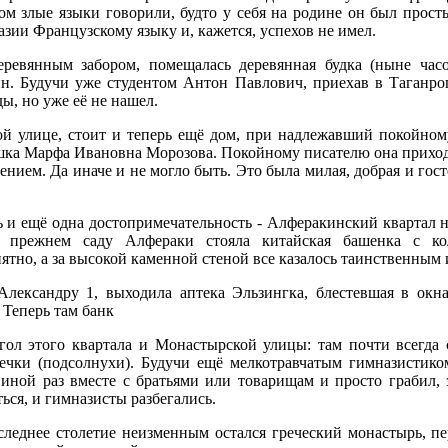
ом злые языки говорили, будто у себя на родине он был прос
зии Французскому языку и, кажется, успехов не имел.
еревянным забором, помещалась деревянная будка (ныне часо
н. Будучи уже студентом Антон Павлович, приехав в Таганрог,
ы, но уже её не нашел.
ой улице, стоит и теперь ещё дом, при надлежавший покойно
шка Марфа Ивановна Морозова. Покойному писателю она приходи
ением. Да иначе и не могло быть. Это была милая, добрая и го
 и ещё одна достопримечательность - Алферакинский квартал 
В прежнем саду Алфераки стояла китайская башенка с ко
ятно, а за высокой каменной стеной все казалось таинственным 
Александру 1, выходила аптека Эльзингка, блестевшая в ок
Теперь там банк
ол этого квартала и Монастырской улицы: там почти всегда 
ечки (подсолнухи). Будучи ещё мелкотравчатым гимназистико
 иной раз вместе с братьями или товарищам и просто грабил, 
ься, и гимназисты разбегались.
следнее столетие неизменным остался греческий монастырь, пе