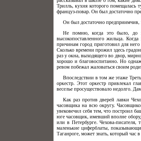
рассказывал в школе о том, какие дик
Трилль, кухня которого помещалась т
француз-повар. Он был достаточно пре
Он был достаточно предприимчив, и
Не помню, когда это было, до 
высокопоставленного жильца. Когда 
причинам город приготовил для него
Сколько времени прожил здесь градон
раз у окна, выходящего во двор, мирн
хорошо и благовоспитанно. Но однаж
ревом побежал жаловаться своим роди
Впоследствии в том же этаже Треть
оркестр. Этот оркестр привлекал гл
веселье просуществовало недолго. Дам
Как раз против дверей лавки Чех
часовщика на всю округу. Часовщико
увековечил себя тем, что построил б
юге часовщик, имевший вполне оборуд
или в Петербурге. Чехова-писателя,
маленькие циферблаты, показывающие
Таганроге, может знать, который час 