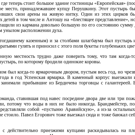
 где теперь стоит большое здание гостиницы «Европейская» (пост
ое место, принадлежавшее купцу Перушкину. Этот пустырь б
оивших свои арены на живую нитку. Один из этих цирков б
 детей в том числе и Антошу на «блестящее представление», но
ытащили из кармана довольно большую по его состоянию сумму д
м унылом расположении духа.
тогдашнему казенным) и за столбами шлагбаума был пустырь и
ратьями гулять и приносил с этого поля букеты голубеньких цве
енную местность трудно даже поверить тому, что там когда-т
пустырь, по которому бродили одинокие коровы.
ом был когда-то ярмарочным двором, пустым весь год, но чре
з года в год Успенская ярмарка. В каменный корпус выезжали 
 занимали прибывшие из Бердичева торговцы с галантереей. 
манда, ставившая под навес посредине двора две или три пож
ии, потому что воды в них не было никогда. Брандмейстер, по
представляли собой «пустыню Аравийскую», а из-за остальны
е стоило. Павел Егорович тоже выезжал сюда и тоже баюкал се
а с действительно приезжими купцами раскидывалась на п