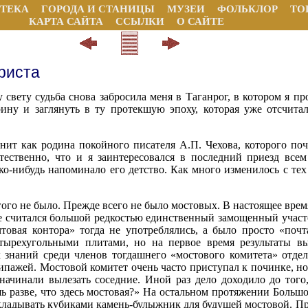
ТЕКА
ГОРОДА И СТАНИЦЫ
МУЗЕИ
ФОЛЬКЛОР
ТО
КАРТА САЙТА
ССЫЛКИ
О САЙТЕ
риста
 свету судьба снова забросила меня в Таганрог, в котором я пр
ну и заглянуть в ту протекшую эпоху, которая уже отсчитал
нит как родина покойного писателя А.П. Чехова, которого поч
тественно, что и я заинтересовался в последний приезд все
ко-нибудь напоминало его детство. Как много изменилось с тех
гого не было. Прежде всего не было мостовых. В настоящее вре
е считался большой редкостью единственный замощенный участо
товая контора» тогда не употреблялись, а было просто «поч
етырехугольными плитами, но на первое время результаты в
х знаний среди членов тогдашнего «мостового комитета» отд
ипажей. Мостовой комитет очень часто приступал к починке, но 
ачинали вылезать соседние. Иной раз дело доходило до того,
ь разве, что здесь мостовая?» На остальном протяжении Больш
укладывать кубиками камень-булыжник для будущей мостовой. П