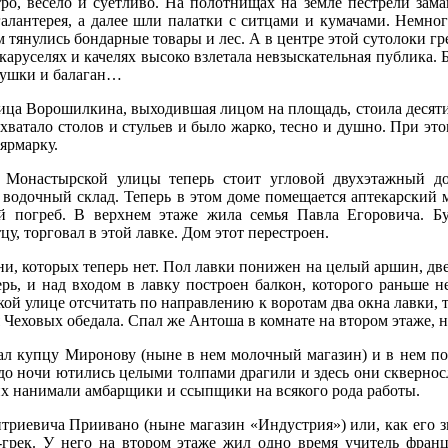
тро, весело и суетливо. На полотнищах на земле пестрели за
галантерея, а далее шли палатки с ситцами и кумачами. Немно
м тянулись бондарные товары и лес. А в центре этой сутолоки г
каруселях и качелях высоко взлетала невзыскательная публика. 
рушки и балаган…
ница Ворошилкина, выходившая лицом на площадь, стоила десяти
хватало столов и стульев и было жарко, тесно и душно. При это
ярмарку.
 Монастырской улицы теперь стоит угловой двухэтажный д
водочный склад. Теперь в этом доме помещается аптекарский м
й погреб. В верхнем этаже жила семья Павла Егоровича. Б
цу, торговал в этой лавке. Дом этот перестроен.
и, которых теперь нет. Пол лавки понижен на целый аршин, двер
рь, и над входом в лавку построен балкон, которого раньше н
ой улице отсчитать по направлению к воротам два окна лавки, 
я Чеховых обедала. Спал же Антоша в комнате на втором этаже, н
 купцу Миронову (ныне в нем молочный магазин) и в нем пом
 до ночи ютились целыми толпами драгили и здесь они сквернос
х нанимали амбарщики и ссыпщики на всякого рода работы.
триевича Приивано (ныне магазин «Индустрия») или, как его зв
рек. У него на втором этаже жил одно время учитель францу