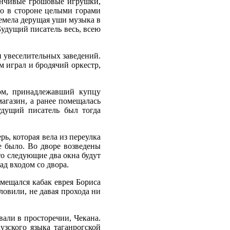
манчивые грошовые игрушки,
го в стороне целыми горами
ремела дерущая уши музыка в
Будущий писатель весь, всею
 увеселительных заведений.
м играл и бродячий оркестр,
ом, принадлежавший купцу
агазин, а ранее помещалась
удущий писатель был тогда
ь, которая вела из переулка
е было. Во дворе возведены
то следующие два окна будут
ад входом со двора.
ещался кабак еврея Бориса
ловили, не давая прохода ни
али в просторечии, Чекана.
зского языка таганрогской