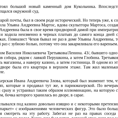
тоял большой новый каменный дом Кукольника. Впоследст
ещался окружной суд.
тарой почты, был в своем роде исторический. Но теперь уже, к
ила Ульяна Андреевна Мартос, вдова скульптора Мартоса, созд
 Андреевна была в свое время придворной дамой при императри
 и ходила неизменно в черных платьях до самого конца дней с
ах. Гимназист Чехов бывал не раз в доме Ульяны Андреевны, т
 раз с зубною болью, потому что она закармливала его вареньем.
дом Василия Николаевича Третьякова/Ленина. 43/, бывшего одно
в собора, рядом с лавкой Перушкина, а затем Глобина. Третьяко
 магазины, а наверху казино, а затем гостиница. В одном из э
 дворе была его квартира в верхнем этаже. Там жил маленьк
ле.
херская Ивана Андреевича Злова, который был знаменит тем, ч
п, которые и продавал тут же, в парикмахерской. По вечера
 сразу и устраивал таким образом иллюминацию, на которую ст
м, бочка которого хранилась во дворе, в сарае.
елывался под казино довольно изящно и с некоторыми претензи
 паркет» с изображениями человеческих фигур. Это было боль
 смотреть на эту работу. Забегал не раз на правах сосед