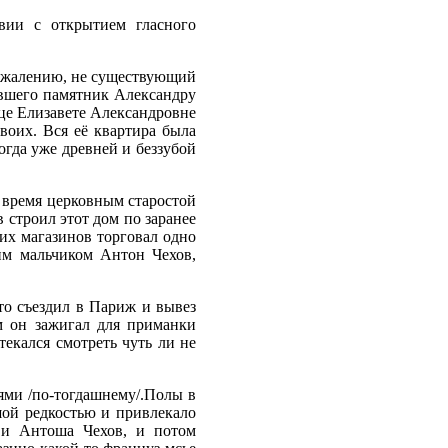
вии с открытием гласного
 сожалению, не существующий
авшего памятник Александру
це Елизавете Александровне
воих. Вся её квартира была
огда уже древней и беззубой
 время церковным старостой
в строил этот дом по заранее
тих магазинов торговал одно
им мальчиком Антон Чехов,
то съездил в Париж и вывез
м он зажигал для приманки
екался смотреть чуть ли не
ями /по-тогдашнему/.Полы в
шой редкостью и привлекало
а и Антоша Чехов, и потом