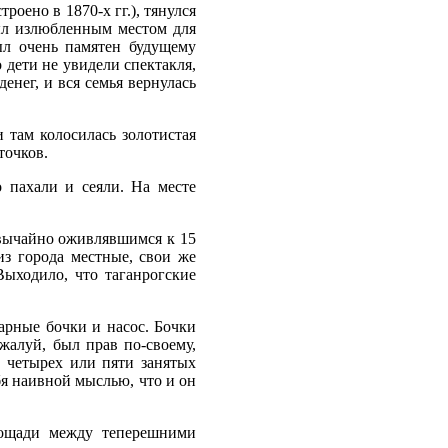
роено в 1870-х гг.), тянулся
ыл излюбленным местом для
ыл очень памятен будущему
 дети не увидели спектакля,
енег, и вся семья вернулась
 там колосилась золотистая
точков.
о пахали и сеяли. На месте
звычайно оживлявшимся к 15
из города местные, свои же
Выходило, что таганрогские
арные бочки и насос. Бочки
жалуй, был прав по-своему,
х четырех или пяти занятых
бя наивной мыслью, что и он
лощади между теперешними