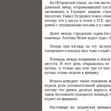
На Петровской улице, на том месте,
длинный забор, огораживавший пуст
заезжавших в Таганрог цирков, стр
писателю. Павел Егорович повел своих
потому что у кассы в толпе у П.Е. в
домой с опущенными носами и в само
Далее между городским садом (по-
пшеница. Антоша Чехов ходил туда с б
Теперь при взгляде на эту застро
теперешнего вокзала был тоже голый 
Площадь между казармами и вокзал
августа. В этот день открывалась и
купцы, и только два или три из них
купцы только играли в ярмарку.
Играла комедию также пожарная ко
играли роль успокоительной декорац
потому что девять десятых корпуса 
лавок беспокоить пожарную команду н
играет на ярмарках.
Настоящая же заправская ярмарк