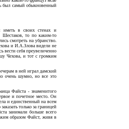
азино какой-то француз мсье
лль был самый обыкновенный
я иметь в своих стенах и
 Шестаков, то по каким-то
ись смотреть на убранство.
ехова и И.А.Злова видели не
сь вести себя преувеличенно
шу Чехова, и тот с громким
вечерам в ней играл дамский
о очень шумно, но все это
ранца Файста - знаменитого
ервое и почетное место. Он
дела и единственный на всем
аказать только за границей
йста занимали больше всего
аким образом Файст, живя в