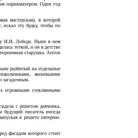
тым парикмахером. Один год
вая мастерская), в которой
 искал эту будку, чтобы по
му И.И. Лободе. Ныне в нем
лась теткой, и он в детстве
степриимная старушка. Антон
ныне разбитый на отдельные
локольчиками, звеневшими
и загадочным.
нах огромными стеклянными
сидела с решетом девчонка,
м будущий писатель иногда
запуская в решето пятерню.
ред фасадом которого стоит