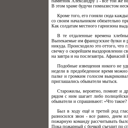
памятник Александру 1 - всё той же н
В этом храме будучи гимназистом нес
Кроме того, его гоняли сюда кажды
со своим начальником обязательно пр
Как солдатам местного гарнизона выд
В те отдаленные времена хлебны
Выпекаемые им французские булки и р
никуда. Происходило это оттого, что 
свечку о скорейшем выздоровлении св
на завтра и на послезавтра. Афанаси
Подобные извещения никого не уди
недели в предобеденное время можно 
палке и громким голосом выкрикивал:
приглашались обыватели мыться.
Старожилы, вероятно, помнят и дру
рядом с ним шагает либо полицейски
обыватели и спрашивают: «Что такое? 
Был в ходу ещё и третий род глас
разносился звон - все равно, днем 
пожарную команду рассчитывать было 
Пока пожарный с бочкой съездит по с