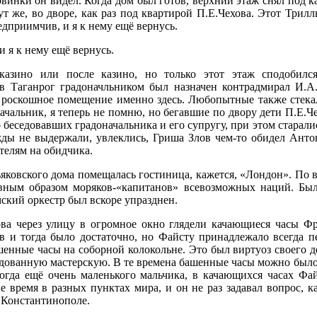
овинки он видел. Когда дом был готов, верхний этаж снял под к
ут же, во дворе, как раз под квартирой П.Е.Чехова. Этот Три
дприимчив, и я к нему ещё вернусь.
 я к нему ещё вернусь.
казино или после казино, но только этот этаж сподобилс
в Таганрог градоначльником был назначен контрадмирал И.А.
 роскошное помещение именно здесь. Любопытные также стекал
ачальник, я теперь не помню, но бегавшие по двору дети П.Е.Ч
о беседовавших градоначальника и его супругу, при этом старали
ды не выдержали, увлеклись, Гриша Злов чем-то обидел Анто
телям на обидчика.
яковского дома помещалась гостиница, кажется, «Лондон». По 
авным образом моряков-«капитанов» всевозможных наций. Был
ский оркестр был вскоре упразднен.
ова через улицу в огромное окно глядели качающиеся часы Ф
в и тогда было достаточно, но Файсту принадлежало всегда п
ашенные часы на соборной колокольне. Это был виртуоз своего 
ованную мастерскую. В те времена башенные часы можно было з
 тогда ещё очень маленького мальчика, в качающихся часах Фа
 время в разных пунктах мира, и он не раз задавал вопрос, к
в Константинополе.