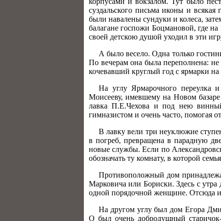
корпусами и вокзалом. Тут было пес
суздальского письма иконы и всякая 
были навалены сундуки и колеса, зате
балагане госпожи Боцмановой, где на 
своей детскою душой уходил в эти иг
А было весело. Одна только гости
По вечерам она была переполнена: не 
кочевавший круглый год с ярмарки на 
На углу Ярмарочного переулка и
Моисееву, имевшему на Новом базаре 
лавка П.Е.Чехова и под нею винны
гимназистом и очень часто, помогая от
В лавку вели три неуклюжие ступен
в погреб, превращена в парадную две
новые службы. Если по Александровск
обозначать ту комнату, в которой семь
Противоположный дом принадлежал
Марковича или Бориски. Здесь с утра
одной порядочной женщине. Отсюда и
На другом углу был дом Егора Дми
О был очень добродушный старичок-г