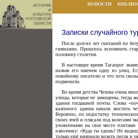
НОВОСТИ
БИБЛИО
Записки случайного ту
После долгих лет скитаний по белу
гимназию. Пришлось вспомнить стари
половину столетия.
В настоящее время Таганрог знаме
назвав его именем одну из улиц. Ес
покойному писателю и что хоть сколь
подменили.
Во время детства Чехова очень мно
улицы, которые не замощены, тогда ж
здания тогдашней почты. Слова «поч
казенного здания начали мостить ч
Вероятно, по недостатку технически
своих ячей и плясали под колесами эк
уложенными на свое место плитами н
извозчику: «Куда ты едешь? Не видиш
только ещё начинали возить песок и 