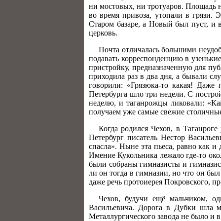
ни мостовых, ни тротуаров. Площадь н
во время привоза, утопали в грязи. 
Старом базаре, а Новый был пуст, и
церковь.
Почта отличалась большими неудоб
подавать корреспонденцию в узенькие
пристройку, предназначенную для пуб
приходила раз в два дня, а бывали слу
говорили: «Грязюка-то какая! Даже
Петербурга шло три недели. С постро
неделю, и таганрожцы ликовали: «Как
получаем уже самые свежие столичные
Когда родился Чехов, в Таганроге
Петербург писатель Нестор Василье
спасла». Ныне эта пьеса, равно как 
Имение Кукольника лежало где-то око
были собраны гимназисты и гимназист
ли он тогда в гимназии, но что он бы
даже речь протоиерея Покровского, пр
Чехов, будучи ещё мальчиком, о
Васильевича. Дорога в Дубки шла ми
Металлургического завода не было и в