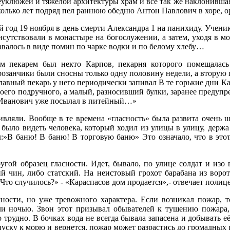
еуклюжей и тяжелой архитектуры храм и все так же наклонившая
колько лет подряд пел раннюю обедню Антон Павлович в хоре, о
й год 19 ноября в день смерти Александра 1 на панихиду. Учен
исутствовали в монастыре на богослужении, а затем, уходя в м
авалось в виде помин по чарке водки и по белому хлебу…
м пекарем был некто Карпов, пекарня которого помещалась
озанчики были сносны только одну половину недели, а вторую 
главный пекарь у него периодически запивал В те горькие дни Ка
оего подручного, а малый, разносивший булки, заранее предупр
й Иванович уже посылал в питейный…»
вляли. Вообще в те времена «гласность» была развита очень 
было видеть человека, который ходил из улицы в улицу, держа
»В баню! В баню! В торговую баню» Это означало, что в этот 
гой образец гласности. Идет, бывало, по улице солдат и изо 
й чин, либо статский. На неистовый грохот барабана из воро
Что случилось?» - «Караспасов дом продается»,- отвечает полиц
ности, но уже тревожного характера. Если возникал пожар, т
или ночью. Звон этот призывал обывателей к тушению пожара
трудно. В бочках вода не всегда бывала запасена и добывать е
пуску к морю и вернется, пожар может разрастись до громадных