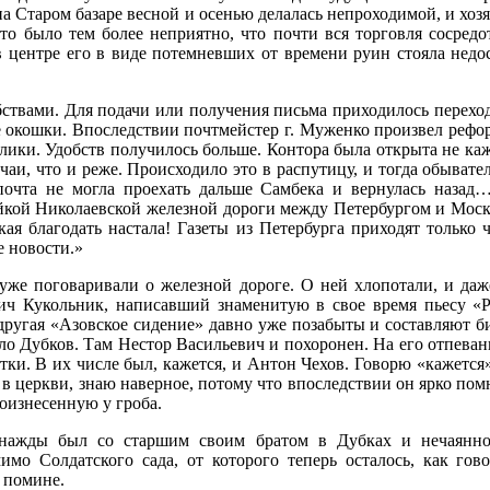
а Старом базаре весной и осенью делалась непроходимой, и хоз
Это было тем более неприятно, что почти вся торговля сосред
 в центре его в виде потемневших от времени руин стояла нед
ствами. Для подачи или получения письма приходилось переход
 окошки. Впоследствии почтмейстер г. Муженко произвел рефор
лики. Удобств получилось больше. Контора была открыта не ка
чаи, что и реже. Происходило это в распутицу, и тогда обывате
 почта не могла проехать дальше Самбека и вернулась назад
йкой Николаевской железной дороги между Петербургом и Москв
ая благодать настала! Газеты из Петербурга приходят только 
 новости.»
 уже поговаривали о железной дороге. О ней хлопотали, и даже
вич Кукольник, написавший знаменитую в свое время пьесу «
и другая «Азовское сидение» давно уже позабыты и составляют 
ло Дубков. Там Нестор Васильевич и похоронен. На его отпеван
ки. В их числе был, кажется, и Антон Чехов. Говорю «кажется
л в церкви, знаю наверное, потому что впоследствии он ярко по
оизнесенную у гроба.
днажды был со старшим своим братом в Дубках и нечаянно
мо Солдатского сада, от которого теперь осталось, как гово
 помине.