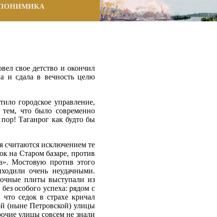
ПОНИМИКА
овел свое детство и окончил
а и сдала в вечность целю
тило городское управление,
м тем, что было современно
 пор! Таганрог как будто бы
мя считаются исключением те
к на Старом базаре, против
та». Мостовую против этого
ыходили очень неудачными.
елочные плиты выступали из
без особого успеха: рядом с
 что седок в страхе кричал
ой (ныне Петровской) улицы
рочие улицы совсем не знали