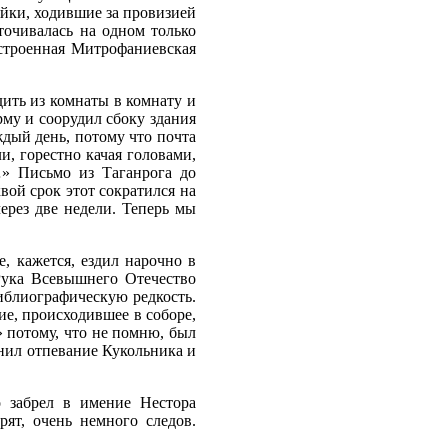
яйки, ходившие за провизией
оточивалась на одном только
остроенная Митрофаниевская
ить из комнаты в комнату и
му и соорудил сбоку здания
ждый день, потому что почта
ли, горестно качая головами,
…» Письмо из Таганрога до
ой срок этот сократился на
через две недели. Теперь мы
, кажется, ездил нарочно в
Рука Всевышнего Отечество
библиографическую редкость.
ие, происходившее в соборе,
» потому, что не помню, был
мнил отпевание Кукольника и
 забрел в имение Нестора
рят, очень немного следов.