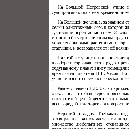
На Большой Петровской улице с
судопроизводства в нем временно пом
На Большой же улице, за зданием с
белый одноэтажный дом, в которой ж
1, стоящий перед монастырем. Ульяна
и после её смерти не снимала траура
уставлена живыми растениями в горшк
старушки, и возвращался от неё всякий
На этой же улице и поныне стоит 
в соборе и торговавшего в рядах проти
обдуманному плану: внизу помещались
время отец писателя П.Е. Чехов. Во
учившийся в то время в греческой шко
Рядом с лавкой П.Е. была парикма
оттуда целый склад керосиновых лам
покупателей целый десяток этих ламп
весь город. Он же торговал и керосино
Верхний этаж дома Третьякова отд
залах расписывались мастерами «под
множество любопытных, стекавшихся